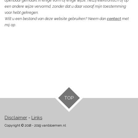
openbaar gemaakt in enige vorm of enige wijze, hetzij elektronisch of op
een andere wijze vervormd, zonder dat u daar vooraf mijn toestemming
voor hebt gekregen.
Wilt u een bestand van deze website gebruiken? Neem dan
contact
met
mij op.
TOP
Disclaimer
-
Links
Copyright © 2018 - 2019 vanbloemen.nl