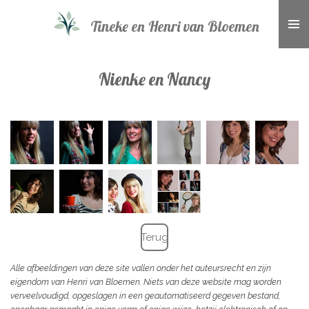
Ga
Tineke en Henri van Bloemen
direct
naar
de
Nienke en Nancy
hoofdinhoud
Terug
Alle afbeeldingen van deze site vallen onder het auteursrecht en zijn
eigendom van Henri van Bloemen. Niets van deze website mag worden
verveelvoudigd, opgeslagen in een geautomatiseerd gegeven bestand,