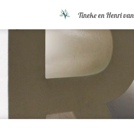
Ga
Tineke en Henri va
direct
naar
de
hoofdinhoud