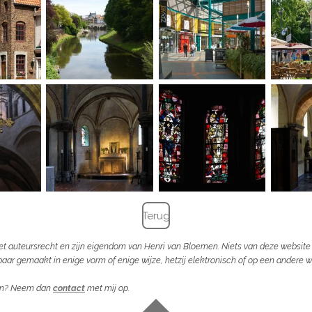
Terug
 het auteursrecht en zijn eigendom van Henri van Bloemen. Niets van deze websi
r gemaakt in enige vorm of enige wijze, hetzij elektronisch of op een andere wi
ken? Neem dan
contact
met mij op.